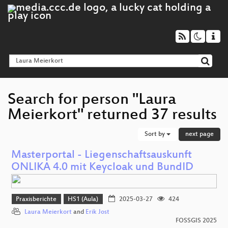
Search for person "Laura
Meierkort" returned 37 results
Sort by
next page
Masterportal - Liegenschaftsauskunft
ONLIKA 4.0 mit Keycloak und BundID
Praxisberichte
HS1 (Aula)
2025-03-27
424
Laura Meierkort
and
Erik Jost
FOSSGIS 2025