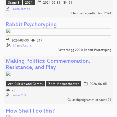
Stage B
2024
2024-05-31
51
Laura James
Electromagnetic Field 2024
Rabbit Psychotyping
2024-03-30
217
ST
and
Laura
Easterhegg 2024: Rabbit Prototyping
Making Politics: Commemoration,
Resistance, and Play
Art, Culture and Games
ZKM Medientheater
2026-06-05
78
Laura C. S.
Gulaschprogrammiernacht 24
How Shell I do this?