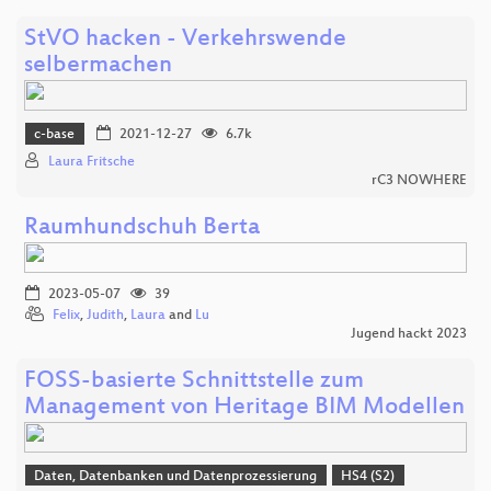
StVO hacken - Verkehrswende
selbermachen
c-base
2021-12-27
6.7k
Laura Fritsche
rC3 NOWHERE
Raumhundschuh Berta
2023-05-07
39
Felix
,
Judith
,
Laura
and
Lu
Jugend hackt 2023
FOSS-basierte Schnittstelle zum
Management von Heritage BIM Modellen
Daten, Datenbanken und Datenprozessierung
HS4 (S2)