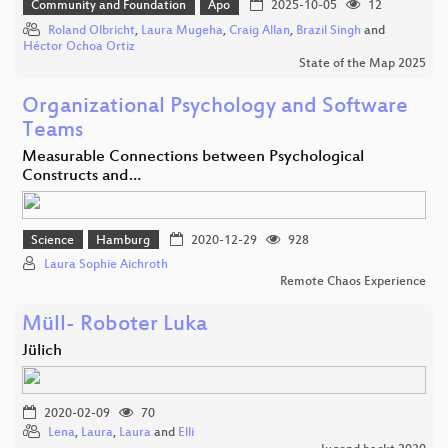
Community and Foundation
Apo
2025-10-05
12
Roland Olbricht
,
Laura Mugeha
,
Craig Allan
,
Brazil Singh
and
Héctor Ochoa Ortiz
State of the Map 2025
Organizational Psychology and Software
Teams
Measurable Connections between Psychological
Constructs and…
Science
Hamburg
2020-12-29
928
Laura Sophie Aichroth
Remote Chaos Experience
Müll- Roboter Luka
Jülich
2020-02-09
70
Lena
,
Laura
,
Laura
and
Elli