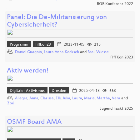
BOB Konferenz 2022
Panel: Die De-Militarisierung von
Cybersicherheit?
Programm
fiffkon23
2023-11-05
215
Daniel Guagnin
,
Laura Anna Kocksch
and
Basil Wiesse
FIfFKon 2023
Aktiv werden!
Digitaler Aktivismus
Dresden
2025-04-13
663
Allegra
,
Anna
,
Clarissa
,
Elli
,
Julia
,
Laura
,
Marie
,
Martha
,
Vera
and
Zoé
Jugend hackt 2025
OSMF Board AMA