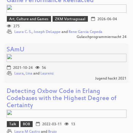
Game Performance Reenacted
Art, Culture and Games
ZKM Vortragssaal
2026-06-04
275
Laura C. S.
,
Joseph DeLappe
and
Rene Garcia Cepeda
Gulaschprogrammiernacht 24
SAmU
2021-10-24
56
Laura
,
Lina
and
Laurenz
Jugend hackt 2021
Detecting Oxbow Code in Erlang
Codebases with the Highest Degree of
Certainty
Talk
BOB
2022-03-11
13
Laura M Castro
and
Brujo