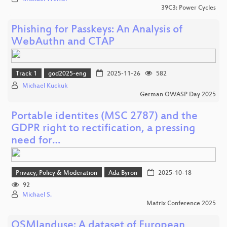
39C3: Power Cycles
Phishing for Passkeys: An Analysis of
WebAuthn and CTAP
Track 1
god2025-eng
2025-11-26
582
Michael Kuckuk
German OWASP Day 2025
Portable identites (MSC 2787) and the
GDPR right to rectification, a pressing
need for…
Privacy, Policy & Moderation
Ada Byron
2025-10-18
92
Michael S.
Matrix Conference 2025
OSMlanduse: A dataset of European