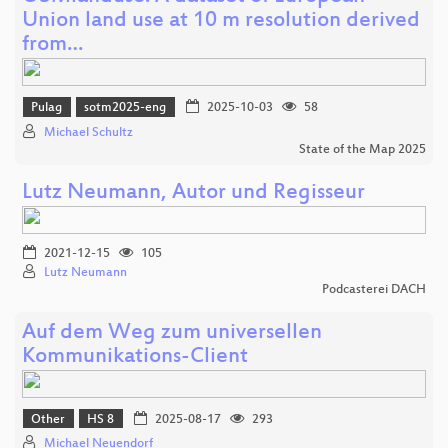
Union land use at 10 m resolution derived
from…
Pulag
sotm2025-eng
2025-10-03
58
Michael Schultz
State of the Map 2025
Lutz Neumann, Autor und Regisseur
2021-12-15
105
Lutz Neumann
Podcasterei DACH
Auf dem Weg zum universellen
Kommunikations-Client
Other
HS 8
2025-08-17
293
Michael Neuendorf