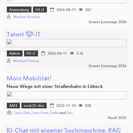
Anwendung
HS i2
2026-04-11
367
Michael Kromer
Grazer Linuxtage 2026
Tatort 🤡-IT
Admin
HS i7
2026-04-11
2.1k
Michael Prokop
Grazer Linuxtage 2026
Moin Mobilität!
Neue Wege mit einer Straßenbahn in Lübeck
AM3
nook25-deu
2025-11-14
430
Lutz
,
Dirk
,
Jens-Uwe
,
Sofie
and
Juri
NooK 2025
KI-Chat mit eigener Suchmaschine: RAG