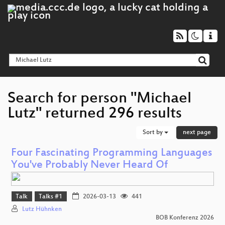
Search for person "Michael
Lutz" returned 296 results
Sort by
next page
Four Fascinating Programming Languages
You've Probably Never Heard Of
Talk
Talks #1
2026-03-13
441
Lutz Hühnken
BOB Konferenz 2026