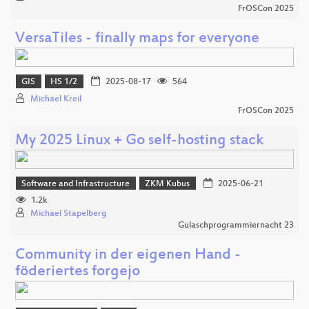
FrOSCon 2025
VersaTiles - finally maps for everyone
GIS
HS 1/2
2025-08-17
564
Michael Kreil
FrOSCon 2025
My 2025 Linux + Go self-hosting stack
Software and Infrastructure
ZKM Kubus
2025-06-21
1.2k
Michael Stapelberg
Gulaschprogrammiernacht 23
Community in der eigenen Hand -
föderiertes forgejo