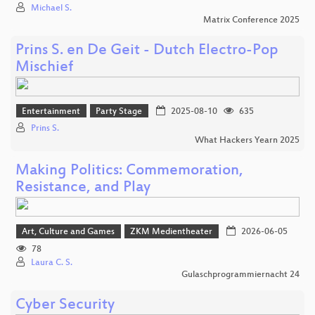
Michael S.
Matrix Conference 2025
Prins S. en De Geit - Dutch Electro-Pop
Mischief
Entertainment
Party Stage
2025-08-10
635
Prins S.
What Hackers Yearn 2025
Making Politics: Commemoration,
Resistance, and Play
Art, Culture and Games
ZKM Medientheater
2026-06-05
78
Laura C. S.
Gulaschprogrammiernacht 24
Cyber Security