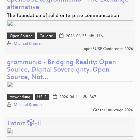
openSUSE & grommunio - The Exchange
alternative
The foundation of solid enterprise communication
Open Source
Gallerie
2026-06-25
116
Michael Kromer
openSUSE Conference 2026
grommunio - Bridging Reality: Open
Source, Digital Sovereignty. Open
Source, Not…
Anwendung
HS i2
2026-04-11
367
Michael Kromer
Grazer Linuxtage 2026
Tatort 🤡-IT