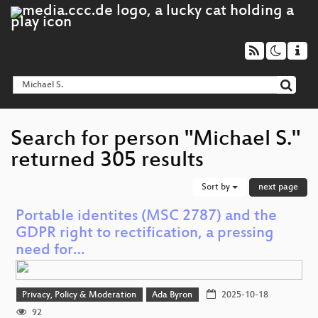
Search for person "Michael S."
returned 305 results
Sort by
next page
Portable identites (MSC 2787) and the
GDPR right to rectification, a pressing
need for…
Privacy, Policy & Moderation
Ada Byron
2025-10-18
92