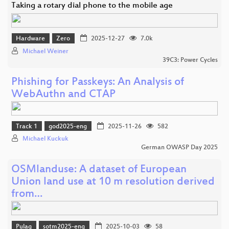
Taking a rotary dial phone to the mobile age
Hardware
Zero
2025-12-27
7.0k
Michael Weiner
39C3: Power Cycles
Phishing for Passkeys: An Analysis of
WebAuthn and CTAP
Track 1
god2025-eng
2025-11-26
582
Michael Kuckuk
German OWASP Day 2025
OSMlanduse: A dataset of European
Union land use at 10 m resolution derived
from…
Pulag
sotm2025-eng
2025-10-03
58