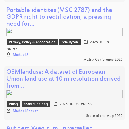
Portable identites (MSC 2787) and the
GDPR right to rectification, a pressing
need for…
Privacy, Policy & Moderation
Ada Byron
2025-10-18
92
Michael S.
Matrix Conference 2025
OSMlanduse: A dataset of European
Union land use at 10 m resolution derived
from…
Pulag
sotm2025-eng
2025-10-03
58
Michael Schultz
State of the Map 2025
Auf dem Weg zum universellen