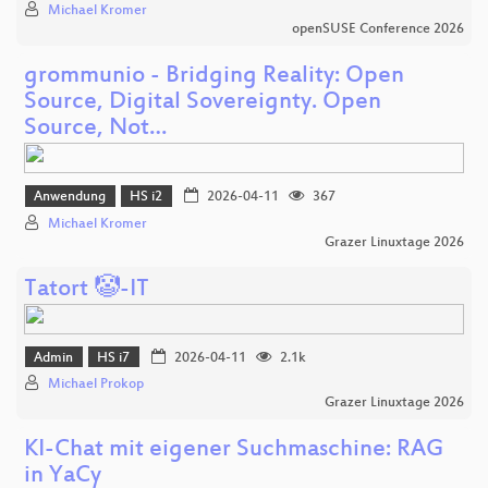
Michael Kromer
openSUSE Conference 2026
grommunio - Bridging Reality: Open
Source, Digital Sovereignty. Open
Source, Not…
Anwendung
HS i2
2026-04-11
367
Michael Kromer
Grazer Linuxtage 2026
Tatort 🤡-IT
Admin
HS i7
2026-04-11
2.1k
Michael Prokop
Grazer Linuxtage 2026
KI-Chat mit eigener Suchmaschine: RAG
in YaCy