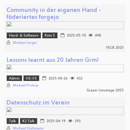
Community in der eigenen Hand -
föderiertes forgejo
Hard- & Software
Kino 5
2025-05-10
498
Michael Jerger
FSCK 2025
Lessons learnt aus 20 Jahren Grml
Admin
HS i13
2025-04-26
432
Michael Prokop
Grazer Linuxtage 2025
Datenschutz im Verein
Talk
K2 Talk
2025-04-19
293
Michael Stehmann