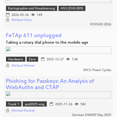
Kartographie und Visualisierung
HS3 (ZHG 009)
2026-03-26
149
Michael Stein
FOSSGIS 2026
FeTAp 611 unplugged
Taking a rotary dial phone to the mobile age
Hardware
Zero
2025-12-27
7.0k
Michael Weiner
39C3: Power Cycles
Phishing for Passkeys: An Analysis of
WebAuthn and CTAP
Track 1
god2025-eng
2025-11-26
582
Michael Kuckuk
German OWASP Day 2025