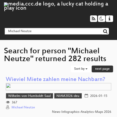
Search for person "Michael
Neutze" returned 282 results
Sort by
next page
Wieviel Miete zahlen meine Nachbarn?
Wilhelm-von-Humboldt-Saal
NIAM2026-deu
2026-01-15
367
Michael Neutze
News-Infographics-Analytics-Maps 2026