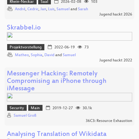
Rhein-Neckar
Saal
2026-02-08
103
André
,
Cedric
,
Jan
,
Luis
,
Samuel
and
Sarah
Jugend hackt 2026
Skrabbel.io
Projektvorstellung
2022-06-19
73
Matheo
,
Sophia
,
David
and
Samuel
Jugend hackt 2022
Messenger Hacking: Remotely
Compromising an iPhone through
iMessage
Security
Main
2019-12-27
30.1k
Samuel Groß
36C3: Resource Exhaustion
Analysing Translation of Wikidata