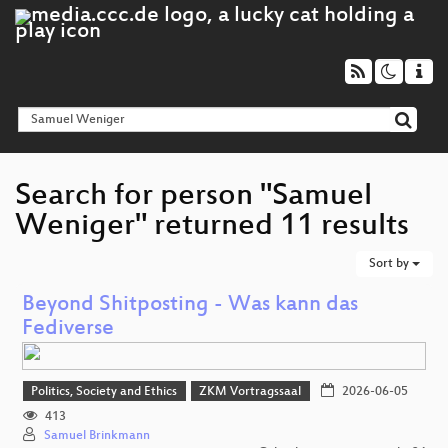
Search for person "Samuel
Weniger" returned 11 results
Sort by
Beyond Shitposting - Was kann das
Fediverse
Politics, Society and Ethics
ZKM Vortragssaal
2026-06-05
413
Samuel Brinkmann