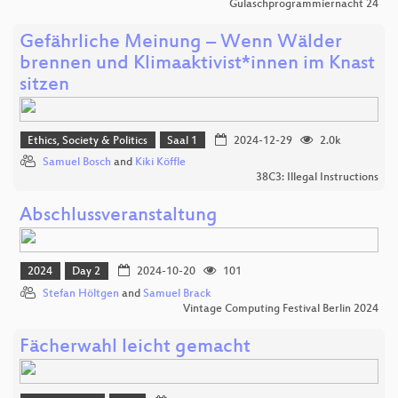
Gulaschprogrammiernacht 24
Gefährliche Meinung – Wenn Wälder
brennen und Klimaaktivist*innen im Knast
sitzen
Ethics, Society & Politics
Saal 1
2024-12-29
2.0k
Samuel Bosch
and
Kiki Köffle
38C3: Illegal Instructions
Abschlussveranstaltung
2024
Day 2
2024-10-20
101
Stefan Höltgen
and
Samuel Brack
Vintage Computing Festival Berlin 2024
Fächerwahl leicht gemacht