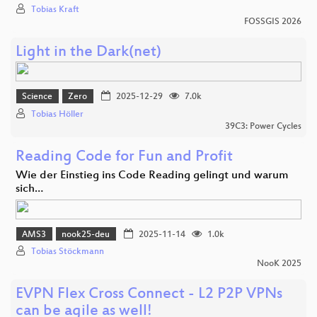
Tobias Kraft
FOSSGIS 2026
Light in the Dark(net)
Science
Zero
2025-12-29
7.0k
Tobias Höller
39C3: Power Cycles
Reading Code for Fun and Profit
Wie der Einstieg ins Code Reading gelingt und warum
sich…
AMS3
nook25-deu
2025-11-14
1.0k
Tobias Stöckmann
NooK 2025
EVPN Flex Cross Connect - L2 P2P VPNs
can be agile as well!