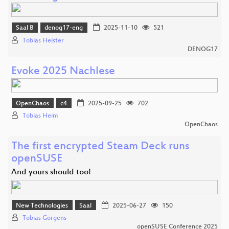
Saal B
denog17-eng
2025-11-10
521
Tobias Heister
DENOG17
Evoke 2025 Nachlese
OpenChaos
c4
2025-09-25
702
Tobias Heim
OpenChaos
The first encrypted Steam Deck runs
openSUSE
And yours should too!
New Technologies
Saal
2025-06-27
150
Tobias Görgens
openSUSE Conference 2025