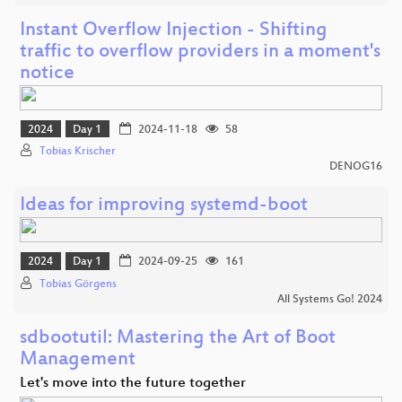
Instant Overflow Injection - Shifting
traffic to overflow providers in a moment's
notice
2024
Day 1
2024-11-18
58
Tobias Krischer
DENOG16
Ideas for improving systemd-boot
2024
Day 1
2024-09-25
161
Tobias Görgens
All Systems Go! 2024
sdbootutil: Mastering the Art of Boot
Management
Let's move into the future together