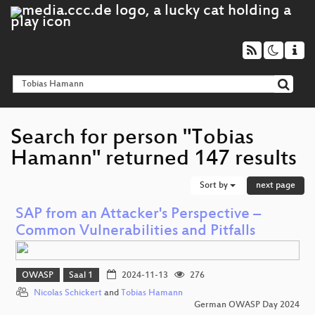
Search for person "Tobias
Hamann" returned 147 results
Sort by
next page
SAP from an Attacker's Perspective –
Common Vulnerabilities and Pitfalls
OWASP
Saal 1
2024-11-13
276
Nicolas Schickert
and
Tobias Hamann
German OWASP Day 2024