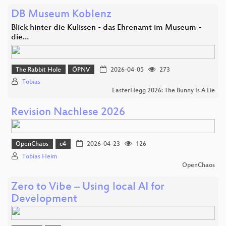
DB Museum Koblenz
Blick hinter die Kulissen - das Ehrenamt im Museum -
die…
The Rabbit Hole
ÖPNV
2026-04-05
273
Tobias
EasterHegg 2026: The Bunny Is A Lie
Revision Nachlese 2026
OpenChaos
c4
2026-04-23
126
Tobias Heim
OpenChaos
Zero to Vibe – Using local AI for
Development