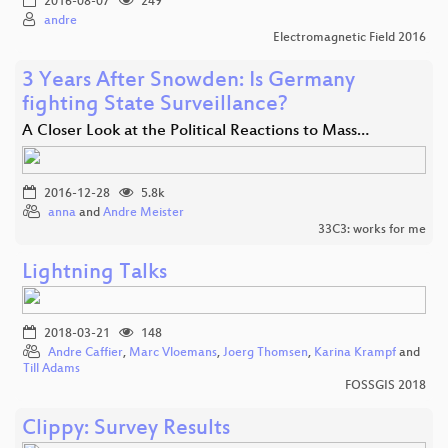
2016-08-07
249
andre
Electromagnetic Field 2016
3 Years After Snowden: Is Germany
fighting State Surveillance?
A Closer Look at the Political Reactions to Mass…
2016-12-28
5.8k
anna
and
Andre Meister
33C3: works for me
Lightning Talks
2018-03-21
148
Andre Caffier
,
Marc Vloemans
,
Joerg Thomsen
,
Karina Krampf
and
Till Adams
FOSSGIS 2018
Clippy: Survey Results