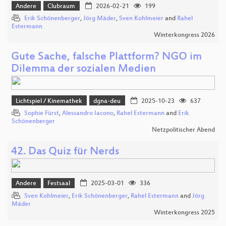
Andere
Clubraum
2026-02-21
199
Erik Schönenberger
,
Jörg Mäder
,
Sven Kohlmeier
and
Rahel
Estermann
Winterkongress 2026
Gute Sache, falsche Plattform? NGO im
Dilemma der sozialen Medien
Lichtspiel / Kinemathek
dgna-deu
2025-10-23
637
Sophie Fürst
,
Alessandro Iacono
,
Rahel Estermann
and
Erik
Schönenberger
Netzpolitischer Abend
42. Das Quiz für Nerds
Andere
Festsaal
2025-03-01
336
Sven Kohlmeier
,
Erik Schönenberger
,
Rahel Estermann
and
Jörg
Mäder
Winterkongress 2025