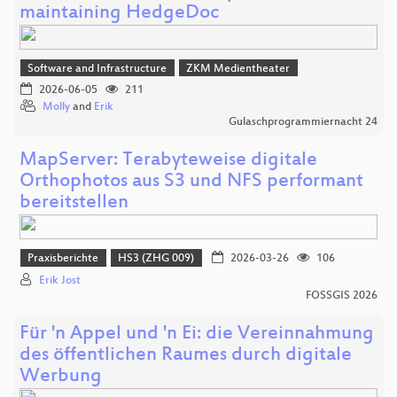
maintaining HedgeDoc
Software and Infrastructure
ZKM Medientheater
2026-06-05
211
Molly
and
Erik
Gulaschprogrammiernacht 24
MapServer: Terabyteweise digitale
Orthophotos aus S3 und NFS performant
bereitstellen
Praxisberichte
HS3 (ZHG 009)
2026-03-26
106
Erik Jost
FOSSGIS 2026
Für 'n Appel und 'n Ei: die Vereinnahmung
des öffentlichen Raumes durch digitale
Werbung