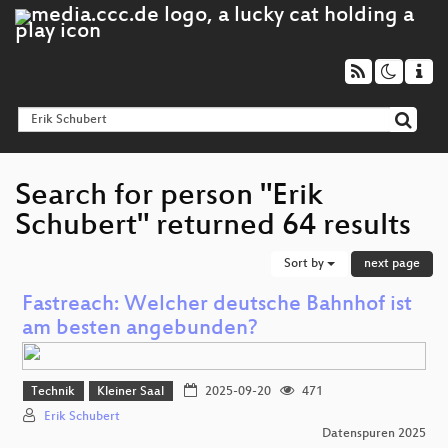
Search for person "Erik
Schubert" returned 64 results
Sort by
next page
Fastreach: Welcher deutsche Bahnhof ist
am besten angebunden?
Technik
Kleiner Saal
2025-09-20
471
Erik Schubert
Datenspuren 2025