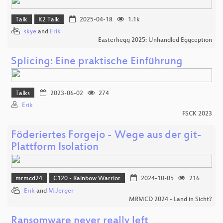
Talk
K2 Talk
2025-04-18
1.1k
skye
and
Erik
Easterhegg 2025: Unhandled Eggception
Splicing: Eine praktische Einführung
Talks
2023-06-02
274
Erik
FSCK 2023
Föderiertes Forgejo - Wege aus der git-
Plattform Isolation
mrmcd24
C120 - Rainbow Warrior
2024-10-05
216
Erik
and
M.Jerger
MRMCD 2024 - Land in Sicht?
Ransomware never really left