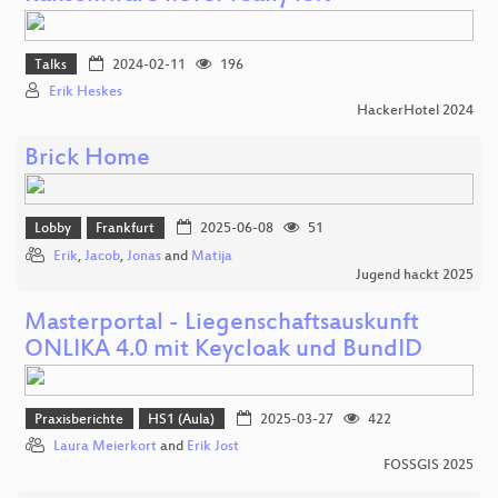
Talks
2024-02-11
196
Erik Heskes
HackerHotel 2024
Brick Home
Lobby
Frankfurt
2025-06-08
51
Erik
,
Jacob
,
Jonas
and
Matija
Jugend hackt 2025
Masterportal - Liegenschaftsauskunft
ONLIKA 4.0 mit Keycloak und BundID
Praxisberichte
HS1 (Aula)
2025-03-27
422
Laura Meierkort
and
Erik Jost
FOSSGIS 2025