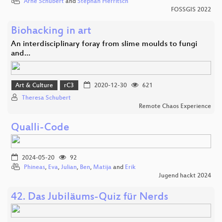
Arne Schubert
and
Stephan Herritsch
FOSSGIS 2022
Biohacking in art
An interdisciplinary foray from slime moulds to fungi
and…
Art & Culture
rC3
2020-12-30
621
Theresa Schubert
Remote Chaos Experience
Qualli-Code
2024-05-20
92
Phineas
,
Eva
,
Julian
,
Ben
,
Matija
and
Erik
Jugend hackt 2024
42. Das Jubiläums-Quiz für Nerds