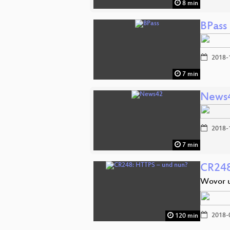
8 min
BPass
2018-
7 min
News
2018-
7 min
CR248
Wovor u
2018-
120 min