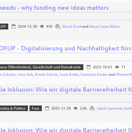
 seeds - why funding new ideas matters
UFF
2024-12-30
430
Marie Kreil
and
Marie-Lena Wiese
FLIP - Digitalisierung und Nachhaltigkeit fü
eue Öffentlichkeit, Gesellschaft und Demokratie
2022-10-01
71
an Schulze
,
Lena Seik
,
Kristin Fritsch
,
Tania Kolbe
,
Franziska Kinder
and
Wenzel R
le Inklusion: Wie wir digitale Barrierefreiheit 
ociety & Politics
Fuse
2025-12-28
3.0k
Jakob Sponholz
,
Kath
le Inklusion: Wie wir digitale Barrierefreiheit 