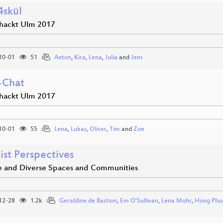
4skül
hackt Ulm 2017
10-01
51
Anton
,
Kira
,
Lena
,
Julia
and
Jens
-Chat
hackt Ulm 2017
10-01
55
Lena
,
Lukas
,
Oliver
,
Tim
and
Zoe
ist Perspectives
ve and Diverse Spaces and Communities
12-28
1.2k
Geraldine de Bastion
,
Em O'Sullivan
,
Lena Mohr
,
Hong Phu