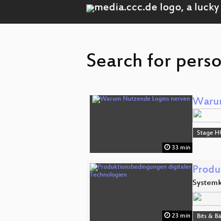
Search for perso
Warum
Stage H
33 min
Produ
Systemk
23 min
Bits & 