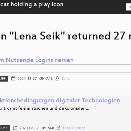
n "Lena Seik" returned 27 
 Nutzende Logins nerven
UFF
2024-12-27
7.1k
Lena
ktionsbedingungen digitaler Technologien
ritik mit feministischen und dekolonialen…
Bäume
2023-08-17
568
Lena Ulbricht