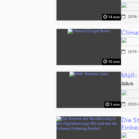
2018-
14 min
Clima
2019-
10 min
Müll-
Jülich
2020-
5 min
Die S
Einbe