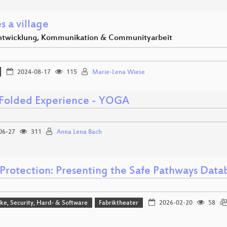
es a village
twicklung, Kommunikation & Communityarbeit
2024-08-17
115
Marie-Lena Wiese
 Folded Experience - YOGA
06-27
311
Anna Lena Bach
 Protection: Presenting the Safe Pathways Datab
e, Security, Hard- & Software
Fabriktheater
2026-02-20
58