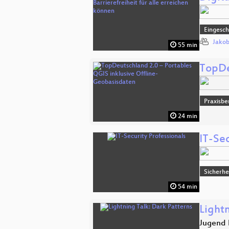
Eingesch
Jakob
55 min
TopDe
Praxisbe
24 min
IT-Sec
Sicherhe
54 min
Lightn
Jugend 