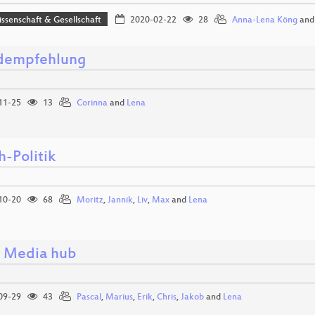
issenschaft & Gesellschaft
2020-02-22
28
Anna-Lena Köng
an
dempfehlung
11-25
13
Corinna
and
Lena
h-Politik
10-20
68
Moritz
,
Jannik
,
Liv
,
Max
and
Lena
l Media hub
09-29
43
Pascal
,
Marius
,
Erik
,
Chris
,
Jakob
and
Lena