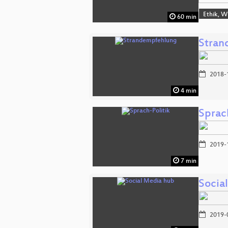
Ethik, W
60 min
Stran
2018-
4 min
Sprac
2019-
7 min
Socia
2019-