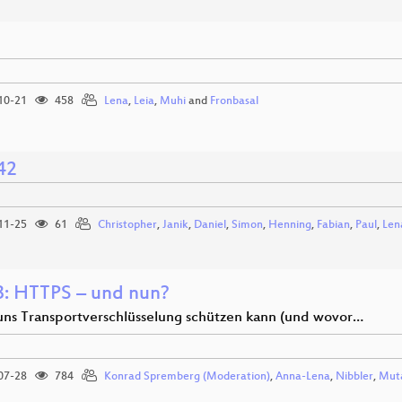
10-21
458
Lena
,
Leia
,
Muhi
and
Fronbasal
42
11-25
61
Christopher
,
Janik
,
Daniel
,
Simon
,
Henning
,
Fabian
,
Paul
,
Len
: HTTPS – und nun?
ns Transportverschlüsselung schützen kann (und wovor…
07-28
784
Konrad Spremberg (Moderation)
,
Anna-Lena
,
Nibbler
,
Mut