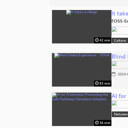
It tak
FOSS-En
42 min
Culture
Blind
2024-
83 min
AI for
Netzwerk
36 min