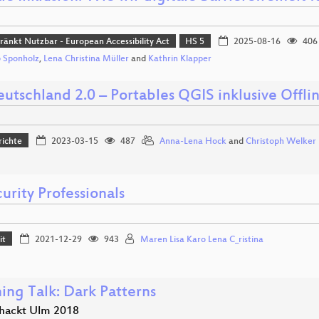
ränkt Nutzbar - European Accessibility Act
HS 5
2025-08-16
406
 Sponholz
,
Lena Christina Müller
and
Kathrin Klapper
utschland 2.0 – Portables QGIS inklusive Offl
richte
2023-03-15
487
Anna-Lena Hock
and
Christoph Welker
urity Professionals
it
2021-12-29
943
Maren Lisa Karo Lena C_ristina
ing Talk: Dark Patterns
hackt Ulm 2018