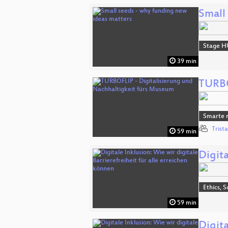
Small
Stage H
39 min
TURBO
Smarte n
Trist
59 min
Digita
Ethics, S
59 min
Digita